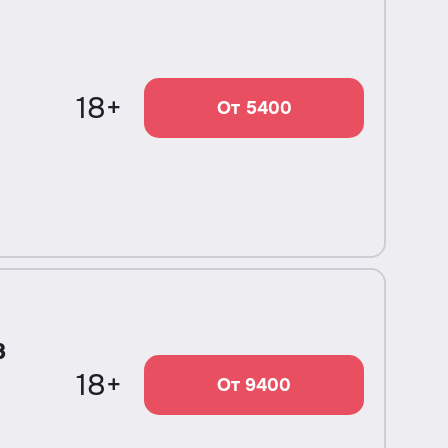
18+
От 5400
в
18+
От 9400