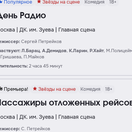
Популярное
Звёзды на сцене
Комедия
18+
День Радио
осква | ДК. им. Зуева | Главная сцена
ежиссер:
Сергей Петрейков
частвуют:
Л.
Барац
,
А.
Демидов
,
К.
Ларин
,
Р.
Хайт
, М.Полицейм
.Гришаева, П.Майков
лительность:
2 часа 45 минут
Премьера!
Звёзды на сцене
Комедия
18+
Пассажиры отложенных рейсо
осква | ДК. им. Зуева | Главная сцена
ежиссер:
С. Петрейков