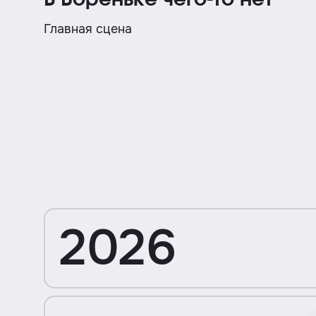
В Бореньке чего-то нет
Главная сцена
2026