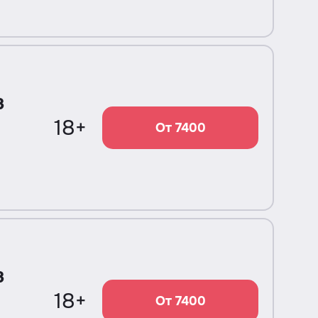
в
18+
От 7400
в
18+
От 7400