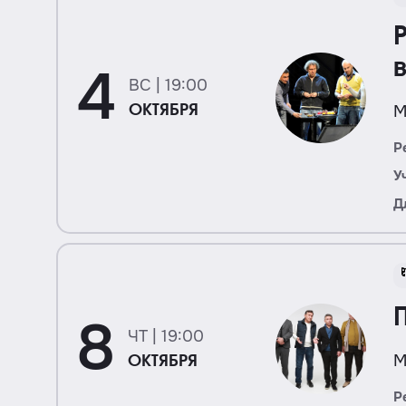
4
ВС | 19:00
М
ОКТЯБРЯ
Р
У
Д
8
ЧТ | 19:00
М
ОКТЯБРЯ
Р