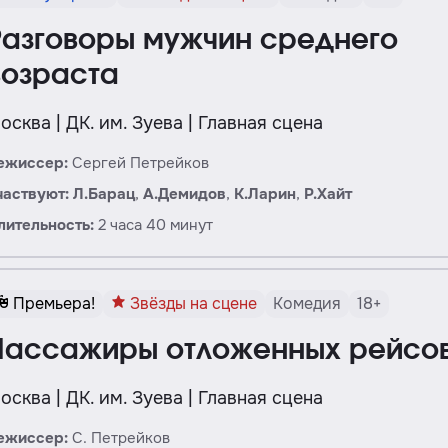
Разговоры мужчин среднего
возраста
осква | ДК. им. Зуева | Главная сцена
ежиссер:
Сергей Петрейков
частвуют:
Л.
Барац
,
А.
Демидов
,
К.
Ларин
,
Р.
Хайт
лительность:
2 часа 40 минут
Премьера!
Звёзды на сцене
Комедия
18+
Пассажиры отложенных рейсо
осква | ДК. им. Зуева | Главная сцена
ежиссер:
С. Петрейков