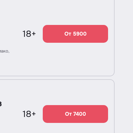
18+
От 5900
ако,
в
18+
От 7400