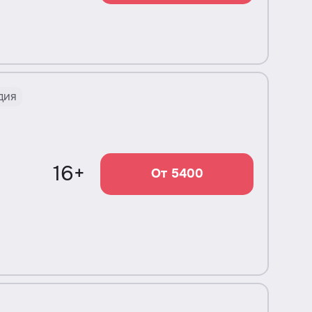
дия
16+
От 5400