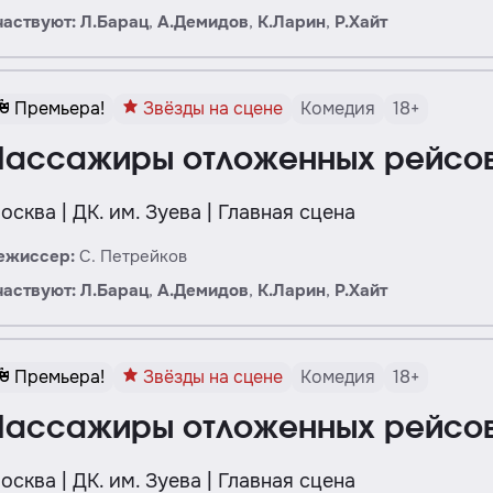
частвуют:
Л.
Барац
,
А.
Демидов
,
К.
Ларин
,
Р.
Хайт
Премьера!
Звёзды на сцене
Комедия
18+
Пассажиры отложенных рейсо
осква | ДК. им. Зуева | Главная сцена
ежиссер:
С. Петрейков
частвуют:
Л.
Барац
,
А.
Демидов
,
К.
Ларин
,
Р.
Хайт
Премьера!
Звёзды на сцене
Комедия
18+
Пассажиры отложенных рейсо
осква | ДК. им. Зуева | Главная сцена