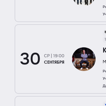
Р
У
30
СР | 19:00
М
СЕНТЯБРЯ
Р
У
Д