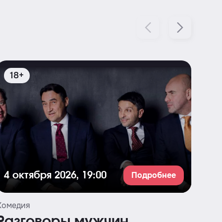
18+
1
Подробнее
4 октября 2026, 19:00
25
Комедия
Музы