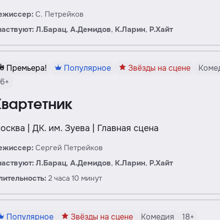
ежиссер:
С. Петрейков
частвуют:
Л.
Барац
,
А.
Демидов
,
К.
Ларин
,
Р.
Хайт
Премьера!
Популярное
Звёзды на сцене
Коме
16+
Квартетник
осква | ДК. им. Зуева | Главная сцена
ежиссер:
Сергей Петрейков
частвуют:
Л.
Барац
,
А.
Демидов
,
К.
Ларин
,
Р.
Хайт
лительность:
2 часа 10 минут
Популярное
Звёзды на сцене
Комедия
18+