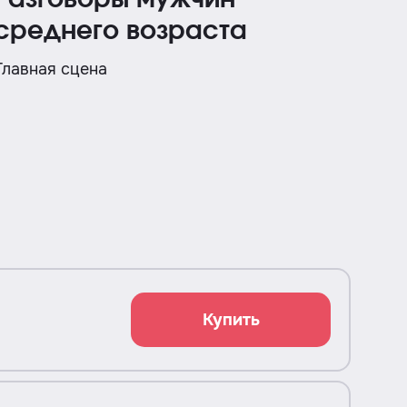
Разговоры мужчин
Пи
среднего возраста
Глав
Главная сцена
Купить