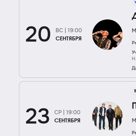
20
ВС | 19:00
М
СЕНТЯБРЯ
Р
У
Н
Д
23
СР | 19:00
М
СЕНТЯБРЯ
Р