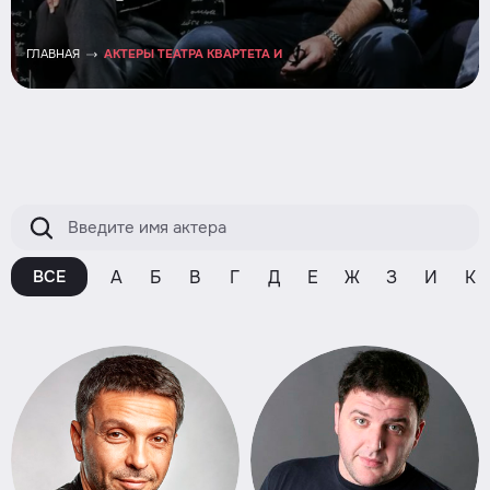
ГЛАВНАЯ
АКТЕРЫ ТЕАТРА КВАРТЕТА И
А
Б
В
Г
Д
Е
Ж
З
И
К
ВСЕ