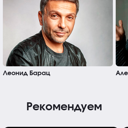
Леонид Барац
Але
Рекомендуем