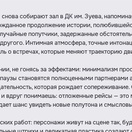
нова собирают зал в ДК им. Зуева, напомина
гожданное продолжение истории, полюбившейс
случайные попутчики, задержанные обстоятель
 другого. Интимная атмосфера, точные интон
ль о встречах, которые меняют траекторию д
нии, не гонясь за эффектами: минимализм про
паузы становятся полноценными партнерами ак
ательность, которая рождает сопереживание. 
, и вдруг понимаешь: отложенные рейсы — это
дает шанс увидеть новые полутона и смысловы
ских работ: персонажи живут на сцене так, бу
льные штрихи и деликатная пластика создают